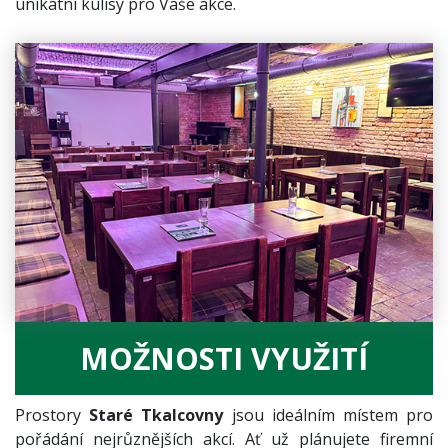
unikátní kulisy pro Vaše akce.
MOŽNOSTI VYUŽITÍ
Prostory
Staré Tkalcovny
jsou ideálním místem pro
pořádání nejrůznějších akcí. Ať už plánujete firemní