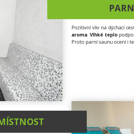
PARN
Pozitivní vliv na dýchací ce
aroma
.
Vlhké teplo
podporu
Proto parní saunu ocení i t
MÍSTNOST