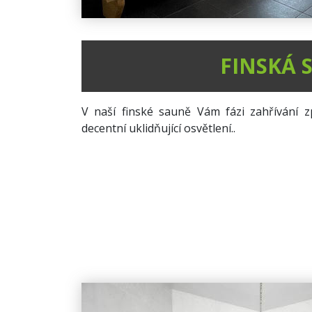
FINSKÁ 
V naší finské sauně Vám fázi zahřívání z
decentní uklidňující osvětlení..