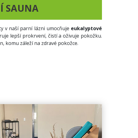
Í SAUNA
sty v naší parní lázni umocňuje
eukalyptové
je lepší prokrvení, čistí a oživuje pokožku.
en, komu záleží na zdravé pokožce.