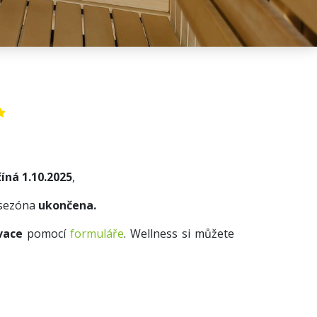
íná 1.10.2025
,
 sezóna
ukončena.
vace
pomocí
formuláře
. Wellness si můžete