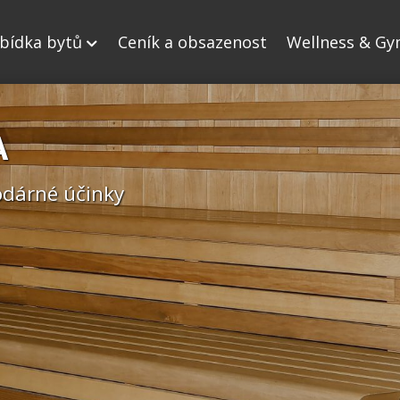
bídka bytů
Ceník a obsazenost
Wellness & G
A
A
o saunování
odárné účinky