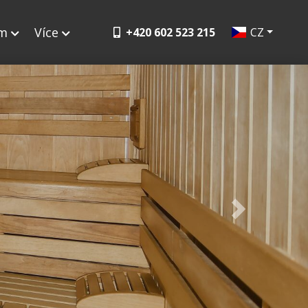
ym
Více
+420 602 523 215
CZ
Next