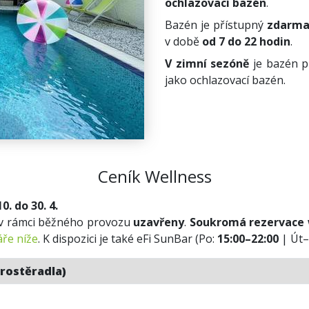
ochlazovací bazén
.
Bazén je přístupný
zdarma 
v době
od 7 do 22 hodin
.
V zimní sezóně
je bazén p
jako ochlazovací bazén.
Ceník Wellness
. do 30. 4.
ny v rámci běžného provozu
uzavřeny
.
Soukromá rezervace 
ře níže
. K dispozici je také eFi SunBar (Po:
15:00–22:00
| Út
prostěradla)