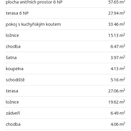
2
plocha vnitřních prostor 6 NP
57.65 m
2
terasa 6 NP
27.94 m
2
pokoj s kuchyňským koutem
33.46 m
2
ložnice
15.13 m
2
chodba
6.47 m
2
šatna
3.97 m
2
koupelna
4.13 m
2
schodiště
5.16 m
2
terasa
27.06 m
2
ložnice
19.62 m
2
zádveří
6.49 m
2
chodba
4.06 m