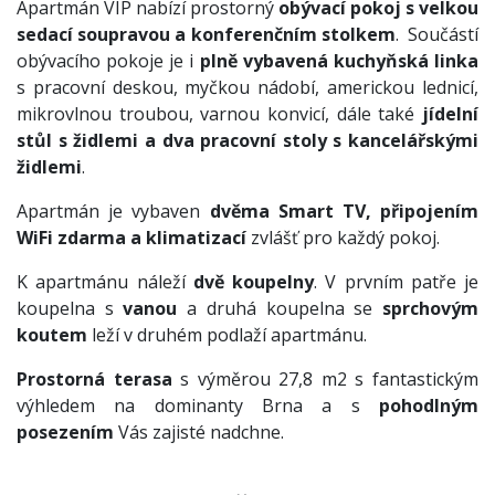
Apartmán VIP nabízí prostorný
obývací pokoj s velkou
sedací soupravou a konferenčním stolkem
. Součástí
obývacího pokoje je i
plně vybavená kuchyňská linka
s pracovní deskou, myčkou nádobí, americkou lednicí,
mikrovlnou troubou, varnou konvicí, dále také
jídelní
stůl s židlemi a dva pracovní stoly s kancelářskými
židlemi
.
Apartmán je vybaven
dvěma Smart TV, připojením
WiFi zdarma a klimatizací
zvlášť pro každý pokoj.
K apartmánu náleží
dvě koupelny
. V prvním patře je
koupelna s
vanou
a druhá koupelna se
sprchovým
koutem
leží v druhém podlaží apartmánu.
Prostorná terasa
s výměrou 27,8 m2 s fantastickým
výhledem na dominanty Brna a s
pohodlným
posezením
Vás zajisté nadchne.