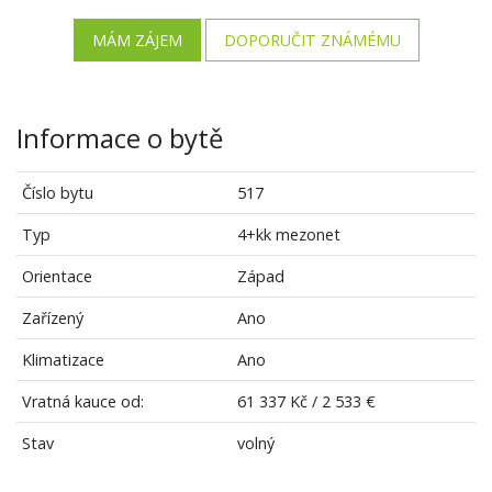
MÁM ZÁJEM
DOPORUČIT ZNÁMÉMU
Informace o bytě
Číslo bytu
517
Typ
4+kk mezonet
Orientace
Západ
Zařízený
Ano
Klimatizace
Ano
Vratná kauce od:
61 337 Kč / 2 533 €
Stav
volný