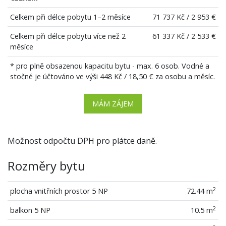
Celkem při délce pobytu 1–2 měsíce
71 737 Kč / 2 953 €
Celkem při délce pobytu více než 2
61 337 Kč / 2 533 €
měsíce
* pro plně obsazenou kapacitu bytu - max. 6 osob. Vodné a
stočné je účtováno ve výši 448 Kč / 18,50 € za osobu a měsíc.
MÁM ZÁJEM
Možnost odpočtu DPH pro plátce daně.
Rozměry bytu
2
plocha vnitřních prostor 5 NP
72.44 m
2
balkon 5 NP
10.5 m