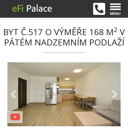
MENU
2
BYT Č.517 O VÝMĚŘE 168 M
V
PÁTÉM NADZEMNÍM PODLAŽÍ
+ 31
Previous
Next