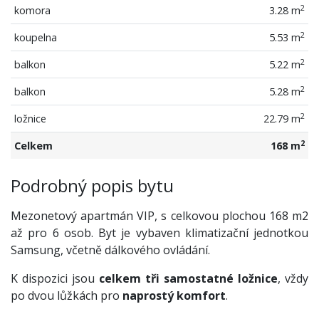
2
komora
3.28 m
2
koupelna
5.53 m
2
balkon
5.22 m
2
balkon
5.28 m
2
ložnice
22.79 m
2
Celkem
168 m
Podrobný popis bytu
Mezonetový apartmán VIP, s celkovou plochou 168 m2
až pro 6 osob. Byt je vybaven klimatizační jednotkou
Samsung, včetně dálkového ovládání.
K dispozici jsou
celkem tři samostatné ložnice
, vždy
po dvou lůžkách pro
naprostý komfort
.