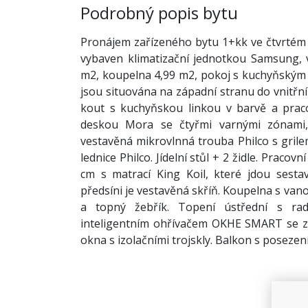
Podrobný popis bytu
Pronájem zařízeného bytu 1+kk ve čtvrtém 
vybaven klimatizační jednotkou Samsung, v
m2, koupelna 4,99 m2, pokoj s kuchyňským
jsou situována na západní stranu do vnitřn
kout s kuchyňskou linkou v barvě a prac
deskou Mora se čtyřmi varnými zónami, 
vestavěná mikrovlnná trouba Philco s gri
lednice Philco. Jídelní stůl + 2 židle. Pracovn
cm s matrací King Koil, které jdou sesta
předsíni je vestavěná skříň. Koupelna s va
a topný žebřík. Topení ústřední s radi
inteligentním ohřívačem OKHE SMART se zá
okna s izolačními trojskly. Balkon s posezen