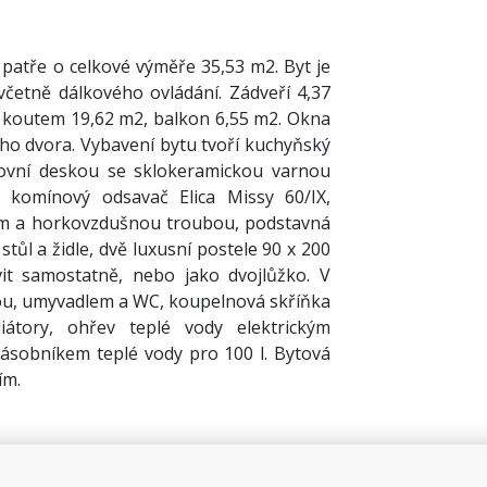
patře o celkové výměře 35,53 m2. Byt je
četně dálkového ovládání. Zádveří 4,37
 koutem 19,62 m2, balkon 6,55 m2. Okna
ího dvora. Vybavení bytu tvoří kuchyňský
ovní deskou se sklokeramickou varnou
komínový odsavač Elica Missy 60/IX,
lem a horkovzdušnou troubou, podstavná
í stůl a židle, dvě luxusní postele 90 x 200
vit samostatně, nebo jako dvojlůžko. V
nou, umyvadlem a WC, koupelnová skříňka
átory, ohřev teplé vody elektrickým
sobníkem teplé vody pro 100 l. Bytová
ím.