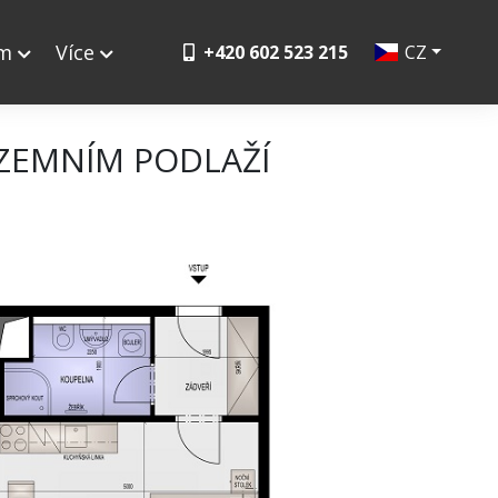
ym
Více
+420 602 523 215
CZ
ZEMNÍM PODLAŽÍ