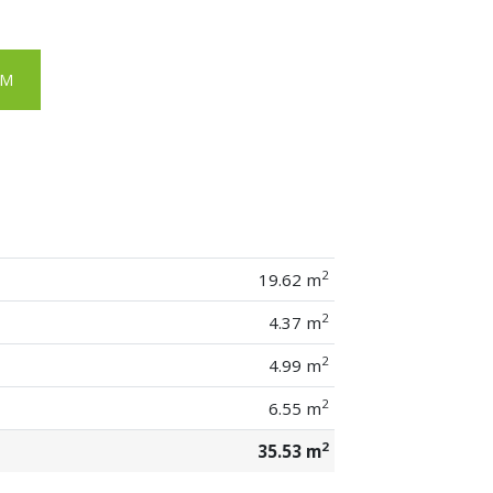
EM
2
19.62 m
2
4.37 m
2
4.99 m
2
6.55 m
2
35.53 m