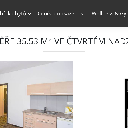
bídka bytů
Ceník a obsazenost
Wellness & G
2
ĚŘE 35.53 M
VE ČTVRTÉM NAD
Next