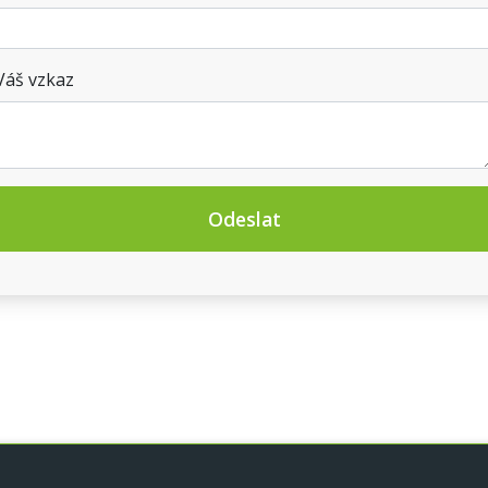
Váš vzkaz
Odeslat