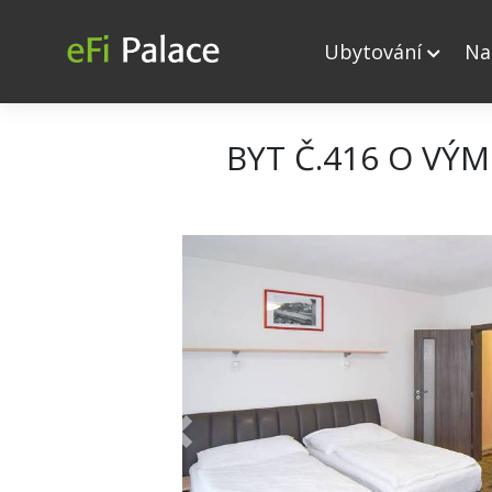
Ubytování
Na
BYT Č.416 O VÝM
+ 21
Previous