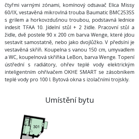
čtyřmi varnými zónami, komínový odsavač Elica Missy
60/IX, vestavěná mikrovlná trouba Baumatic BMC253SS
s grilem a horkovzdušnou troubou, podstavná lednice
indesit TFAA 10. Jídelní stůl + 2 židle. Pracovní stůl a
židle, dvě postele 90 x 200 cm barva Wenge, které jdou
sestavit samostatně, nebo jako dvojlůžko. V předsíni je
vestavěná skříň. Koupelna s vanou 150 cm, umyvadlem
a WC, koupelnová skříňka LeBon, barva Wenge. Topení
ústřední s radiátory, ohřev teplé vody elektrickým
inteligentním ohřívačem OKHE SMART se zásobníkem
teplé vody pro 100 l. Bytová okna s izolačními trojskly.
Umístění bytu