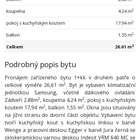
2
koupelna
4.24 m
2
pokoj s kuchyňským koutem
17.94 m
2
balkon
1.55 m
2
Celkem
26.61 m
Podrobný popis bytu
Pronájem zařízeného bytu 1+kk v druhém patře o
2
celkové výměře 26,61 m
. Byt je vybaven klimatizační
jednotkou Samsung, včetně dálkového ovládání.
2
2
Zádveří 2,88m
, koupelna 4,24 m
, pokoj s kuchyňským
2
2
koutem 17,94 m
, balkon 1,55 m
. Okna jsou situovány
na jižní stranu do dvorní části objektu. Vybavení bytu
tvoří kuchyňský kout s kuchyňskou linkou v barvě
Wenge a pracovní deskou Egger v barvě Jura černá se
sklokeramickou varnou deskou Indesit VRM 640 MC se