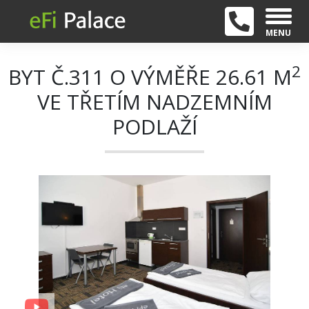
MENU
2
BYT Č.311 O VÝMĚŘE 26.61 M
VE TŘETÍM NADZEMNÍM
PODLAŽÍ
+ 12
Previous
Next