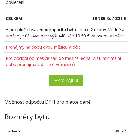
povlečení
CELKEM
19 785 Kč / 824 €
* pro plně obsazenou kapacitu bytu - max. 2 osoby. Vodné a
stočné je účtováno ve výši 448 Kč / 18,50 € za osobu a měsíc.
Pronájmy na dobu dvou měsíců a déle.
Pro období od měsíce září do měsíce ledna, platí minimální
doba pronájmu v délce čtyř měsíců.
MÁM ZÁJEM
Možnost odpočtu DPH pro plátce daně.
Rozměry bytu
2
zádveří
2.88 m