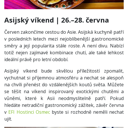
Asijský víkend | 26.–28. června
Červen zakončíme cestou do Asie. Asijská kuchyně patří
v posledních letech mezi nejoblíbenější gastronomické
směry a její popularita stále roste. A není divu. Nabízí
totiž nejen zajímavé kombinace chutí, ale také lehkost
ideální právě pro letní období.
Asijský víkend bude skvělou příležitostí zpomalit,
vychutnat si příjemnou atmosféru a nechat se alespoň
na chvíli přenést do vzdálenějších koutů světa. Můžete
se těšit na víkend inspirovaný exotickými chutěmi a
vůněmi, které k Asii neodmyslitelně patří. Pokud
hledáte netradiční gastronomický zážitek, závěr června
v
EFI Hostinci Osmec
byste si rozhodně neměli nechat
ujít.