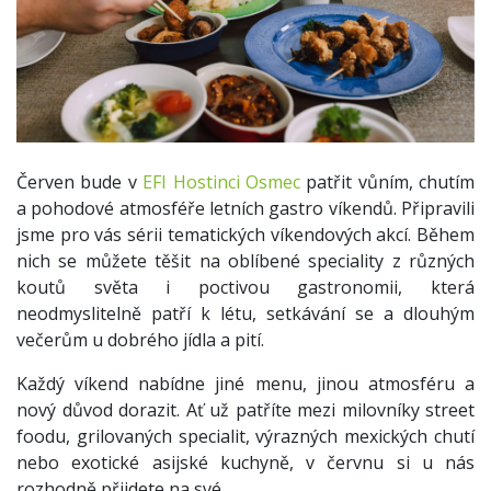
Červen bude v
EFI Hostinci Osmec
patřit vůním, chutím
a pohodové atmosféře letních gastro víkendů. Připravili
jsme pro vás sérii tematických víkendových akcí. Během
nich se můžete těšit na oblíbené speciality z různých
koutů světa i poctivou gastronomii, která
neodmyslitelně patří k létu, setkávání se a dlouhým
večerům u dobrého jídla a pití.
Každý víkend nabídne jiné menu, jinou atmosféru a
nový důvod dorazit. Ať už patříte mezi milovníky street
foodu, grilovaných specialit, výrazných mexických chutí
nebo exotické asijské kuchyně, v červnu si u nás
rozhodně přijdete na své.