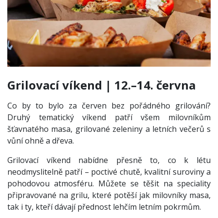
Grilovací víkend | 12.–14. června
Co by to bylo za červen bez pořádného grilování?
Druhý tematický víkend patří všem milovníkům
šťavnatého masa, grilované zeleniny a letních večerů s
vůní ohně a dřeva.
Grilovací víkend nabídne přesně to, co k létu
neodmyslitelně patří – poctivé chutě, kvalitní suroviny a
pohodovou atmosféru. Můžete se těšit na speciality
připravované na grilu, které potěší jak milovníky masa,
tak i ty, kteří dávají přednost lehčím letním pokrmům.